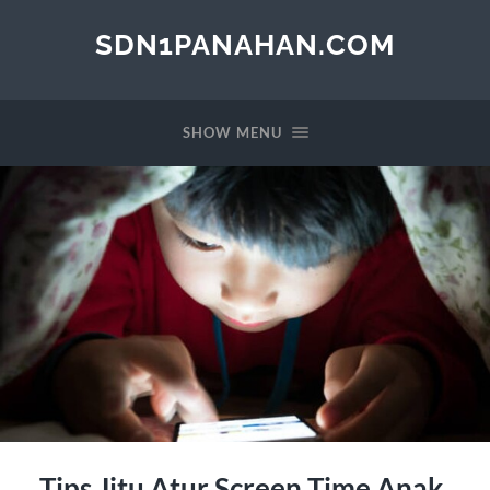
SDN1PANAHAN.COM
SHOW MENU
Tips Jitu Atur Screen Time Anak