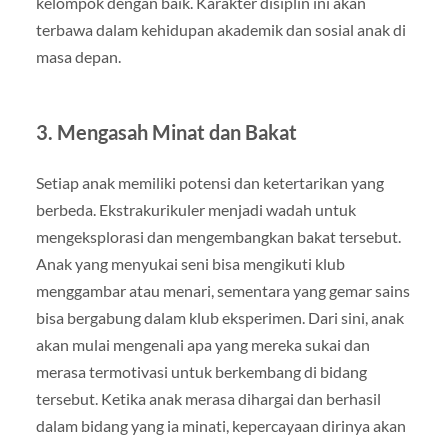
kelompok dengan baik. Karakter disiplin ini akan
terbawa dalam kehidupan akademik dan sosial anak di
masa depan.
3. Mengasah Minat dan Bakat
Setiap anak memiliki potensi dan ketertarikan yang
berbeda. Ekstrakurikuler menjadi wadah untuk
mengeksplorasi dan mengembangkan bakat tersebut.
Anak yang menyukai seni bisa mengikuti klub
menggambar atau menari, sementara yang gemar sains
bisa bergabung dalam klub eksperimen. Dari sini, anak
akan mulai mengenali apa yang mereka sukai dan
merasa termotivasi untuk berkembang di bidang
tersebut. Ketika anak merasa dihargai dan berhasil
dalam bidang yang ia minati, kepercayaan dirinya akan