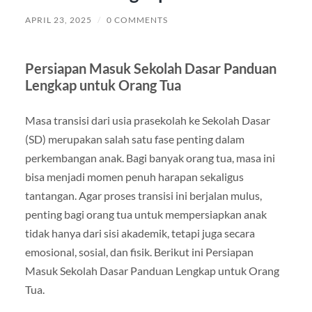
APRIL 23, 2025
/
0 COMMENTS
Persiapan Masuk Sekolah Dasar Panduan
Lengkap untuk Orang Tua
Masa transisi dari usia prasekolah ke Sekolah Dasar
(SD) merupakan salah satu fase penting dalam
perkembangan anak. Bagi banyak orang tua, masa ini
bisa menjadi momen penuh harapan sekaligus
tantangan. Agar proses transisi ini berjalan mulus,
penting bagi orang tua untuk mempersiapkan anak
tidak hanya dari sisi akademik, tetapi juga secara
emosional, sosial, dan fisik. Berikut ini Persiapan
Masuk Sekolah Dasar Panduan Lengkap untuk Orang
Tua.