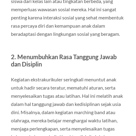
siswa dari kelas lain atau tingkatan berbeda, yang
memperluas wawasan sosial mereka. Hal ini sangat
penting karena interaksi sosial yang sehat membentuk
rasa percaya diri dan kemampuan anak dalam
beradaptasi dengan lingkungan sosial yang beragam.
2. Menumbuhkan Rasa Tanggung Jawab
dan Disiplin
Kegiatan ekstrakurikuler seringkali menuntut anak
untuk hadir secara teratur, mematuhi aturan, serta
menyelesaikan tugas atau latihan. Hal ini melatih anak
dalam hal tanggung jawab dan kedisiplinan sejak usia
dini. Misalnya, dalam kegiatan marching band atau
olahraga, mereka belajar menghargai waktu latihan,
menjaga perlengkapan, serta menyelesaikan tugas