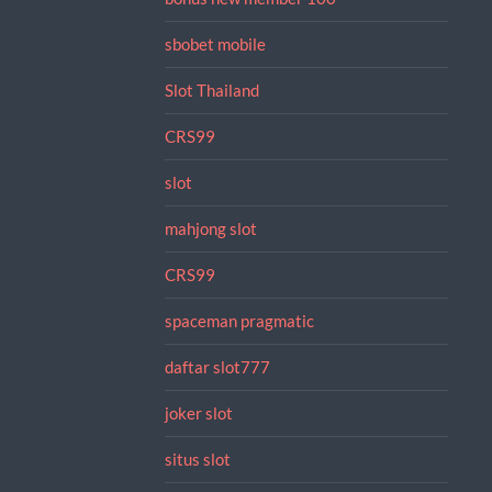
sbobet mobile
Slot Thailand
CRS99
slot
mahjong slot
CRS99
spaceman pragmatic
daftar slot777
joker slot
situs slot