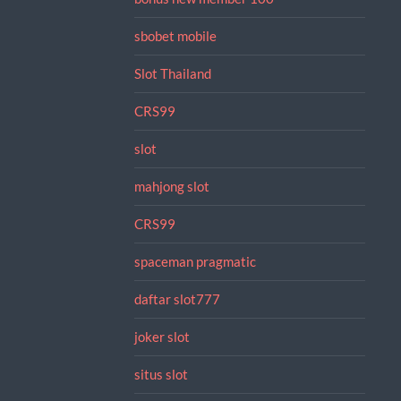
sbobet mobile
Slot Thailand
CRS99
slot
mahjong slot
CRS99
spaceman pragmatic
daftar slot777
joker slot
situs slot